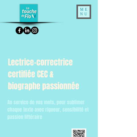
ME
NU
La touche de Flo
Lectrice-correctrice
certifiée CEC &
biographe passionnée
Au service de vos mots, pour sublimer
chaque texte avec rigueur, sensibilité et
passion littéraire